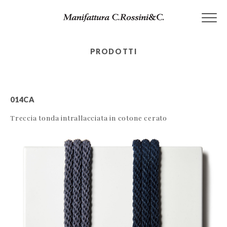
Skip
to
content
PRODOTTI
014CA
Treccia tonda intrallacciata in cotone cerato